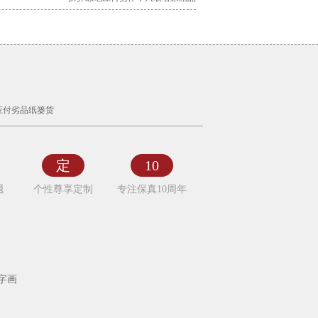
应付劣品纸篓货
定
10
退
个性尊享定制
专注保真10周年
字画