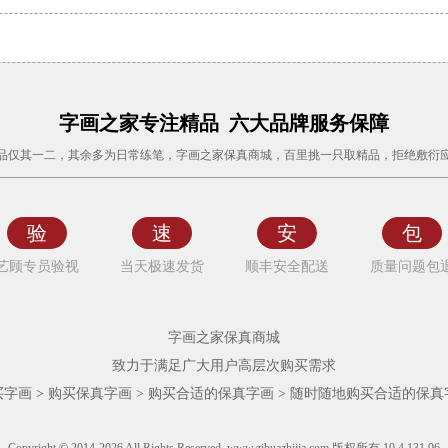
字画之家专注精品 六大品牌服务保障
品仅其一二，其余多为日常练笔，字画之家保真商城，百里挑一只取精品，拒绝敷衍
验
速
安
包
艺顾专员验视
当天极速发货
顺丰安全配送
质量问题包
字画之家保真商城
致力于满足广大用户高层次购买需求
买字画 > 购买保真字画 > 购买合适的保真字画 > 随时随地购买合适的保真
Copyright © 2014-2026 All Rights Reserved. www.zihuazhijia.com 版权所有 10.4.131.96