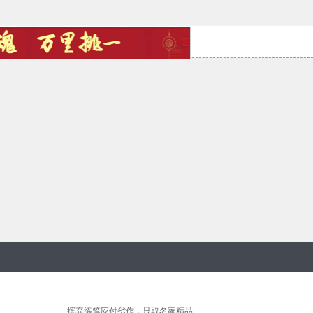
摈弃练笔应付劣作，只取名家精品