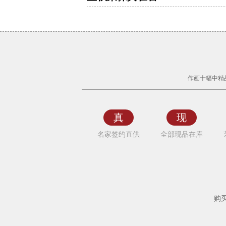
河
北
传
作画十幅中精
统
文
化
真
现
促
名家签约直供
全部现品在库
进
会
会
员
董
购
秋
荣