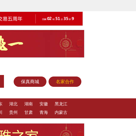
保真商城
名家合作
东
湖北
湖南
安徽
黑龙江
川
贵州
甘肃
青海
内蒙古