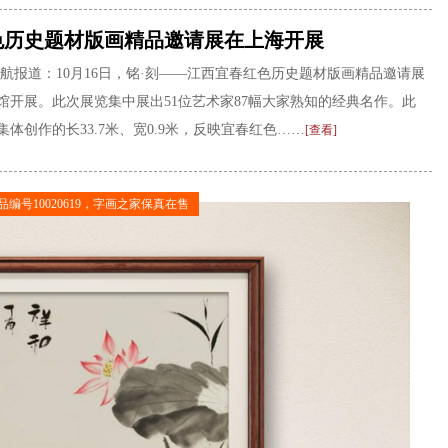
色历史题材版画精品邀请展在上海开展
航报道：10月16日，铭·刻——江西宜春红色历史题材版画精品邀请展
馆开展。此次展览集中展出51位艺术家87幅大家熟知的经典名作。此
集体创作的长33.7米、宽0.9米，反映宜春红色……
[查看]
作品编号10020619，字画之家保真在售