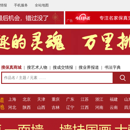
情报
手机服务
全站地图
广告
搜保真商城
|
搜艺术人物
|
搜成交情报
|
搜业界报道
|
书法字典
道
上海
北京
天津
重庆
广东
江苏
浙江
福建
山
地
河北
陕西
山西
吉林
辽宁
江西
河南
云南
四