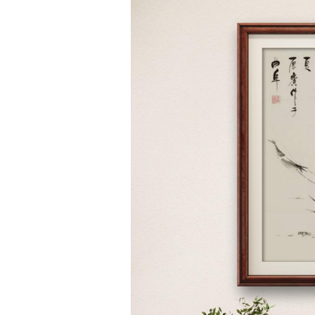
《春野小景》
鲁叁田 / 50×50cm
[广告] 