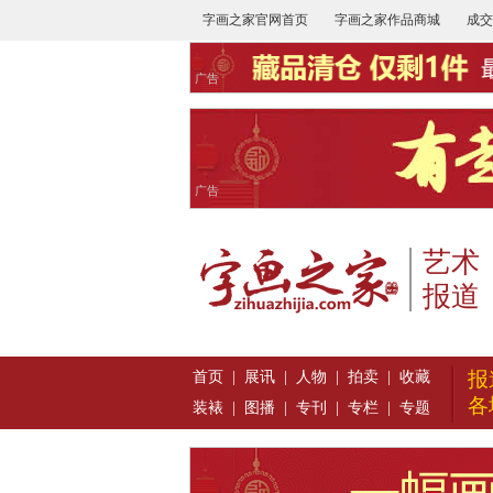
字画之家官网首页
字画之家作品商城
成交
广告
广告
艺术
报道
报
首页
|
展讯
|
人物
|
拍卖
|
收藏
各
装裱
|
图播
|
专刊
|
专栏
|
专题