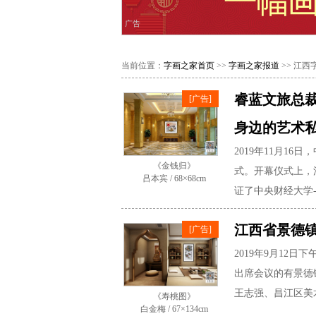
广告
当前位置：
字画之家首页
>>
字画之家报道
>> 江
睿蓝文旅总
[广告]
身边的艺术
2019年11月1
《金钱归》
式。开幕仪式上，
吕本宾 / 68×68cm
证了中央财经大学
江西省景德镇
[广告]
2019年9月12
出席会议的有景德
王志强、昌江区美
《寿桃图》
白金梅 / 67×134cm