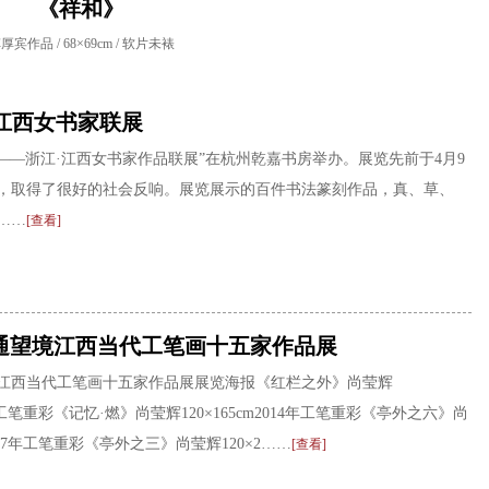
《祥和》
厚宾作品 / 68×69cm / 软片未裱
江西女书家联展
线——浙江·江西女书家作品联展”在杭州乾嘉书房举办。展览先前于4月9
，取得了很好的社会反响。展览展示的百件书法篆刻作品，真、草、
……
[查看]
通望境江西当代工笔画十五家作品展
江西当代工笔画十五家作品展展览海报《红栏之外》尚莹辉
16年工笔重彩《记忆·燃》尚莹辉120×165cm2014年工笔重彩《亭外之六》尚
m2017年工笔重彩《亭外之三》尚莹辉120×2……
[查看]