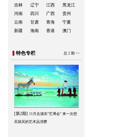
吉林
辽宁
江西
黑龙江
河南
四川
广西
贵州
云南
甘肃
青海
宁夏
新疆
海南
香港
澳门
特色专栏
总 2 期 >>
[第2期]
11月去浦东“艺博会” 来一次想
买就买的艺术品消费