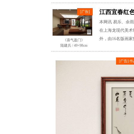
江西宜春红
[广告]
本网讯 易乐、余雨
在上海龙现代美术
外，由16名版画家
《喜气盈门》
陆建兵 / 49×98cm
[广告] 