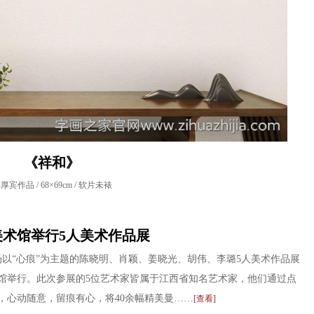
《祥和》
厚宾作品 / 68×69cm / 软片未裱
美术馆举行5人美术作品展