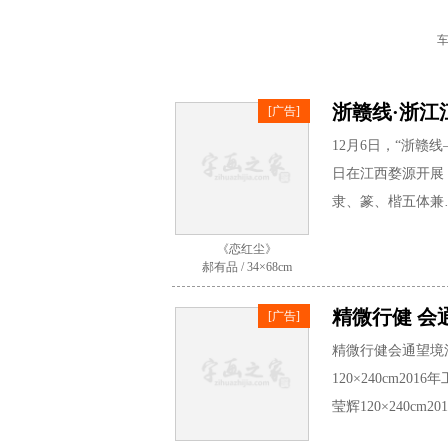
车
浙赣线·浙江
[广告]
12月6日，“浙赣
日在江西婺源开展
隶、篆、楷五体兼
《恋红尘》
郝有品 / 34×68cm
精微行健 会
[广告]
精微行健会通望境
120×240cm20
莹辉120×240c