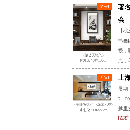
著
[广告]
会
【桃
书画
授，
《傲然天地间》
点，
林漠原 / 50×100cm
上海
[广告]
展期 
21
《宁静致远|带中华国礼章》
越里
张忠伦 / 136×68cm
[查看]