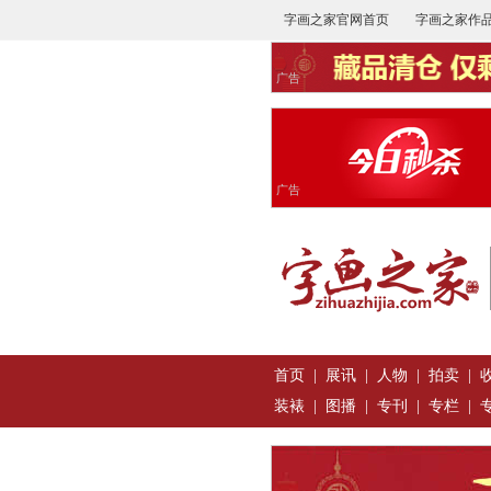
字画之家官网首页
字画之家作
广告
广告
首页
|
展讯
|
人物
|
拍卖
|
装裱
|
图播
|
专刊
|
专栏
|