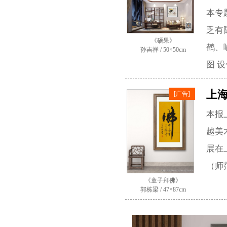
本专
乏有
《硕果》
鹤、
孙吉祥 / 50×50cm
图 
上
[广告]
本报
越美
展在
（师
《童子拜佛》
郭栋梁 / 47×87cm