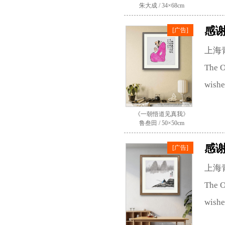
朱大成 / 34×68cm
感谢
[广告]
上海
The O
wishe
《一朝悟道见真我》
鲁叁田 / 50×50cm
感谢
[广告]
上海
The O
wishe