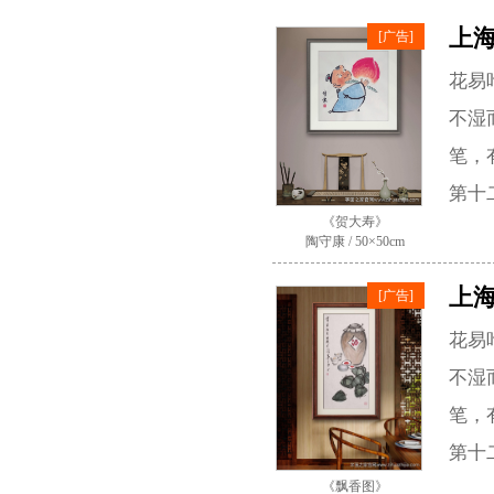
上
[广告]
花易
不湿
笔，
第十
《贺大寿》
陶守康 / 50×50cm
上
[广告]
花易
不湿
笔，
第十
《飘香图》