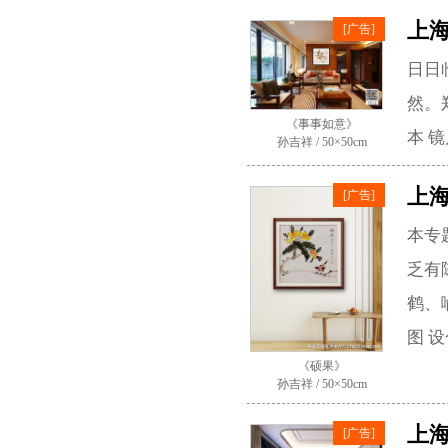
上
[广告]
日日
然。郑
《事事如意》
本 
孙吉祥 / 50×50cm
上
[广告]
本专
乏有
鹤、
图 设
《硕果》
孙吉祥 / 50×50cm
上
[广告]