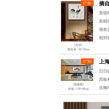
摘自
[广告]
章德
和精
弛有
相对
《吉祥》
曾松涛 / 50×50cm
上
[广告]
日日
郑板桥
《报春图》
念鞠
孙迪 / 136×68cm