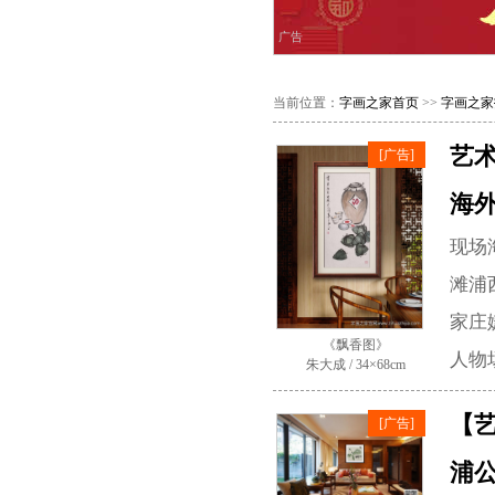
广告
当前位置：
字画之家首页
>>
字画之家
艺
[广告]
海
现场
滩浦
家庄
《飘香图》
人物
朱大成 / 34×68cm
【艺
[广告]
浦