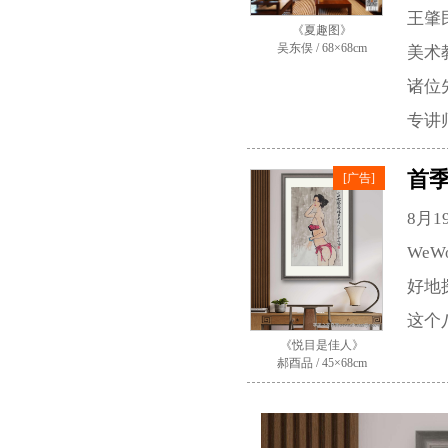
王肇
《夏趣图》
吴东俣 / 68×68cm
美术
诸位
专讲
首
[广告]
8月
We
好地
这个
《悦目是佳人》
郝酉品 / 45×68cm