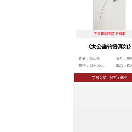
齐鲁琅琊画院书画家
《太公垂钓悟真如
作者：杜江秋
编号：1003
规格：136×68cm
形态：软
字画之家，低至￥68元