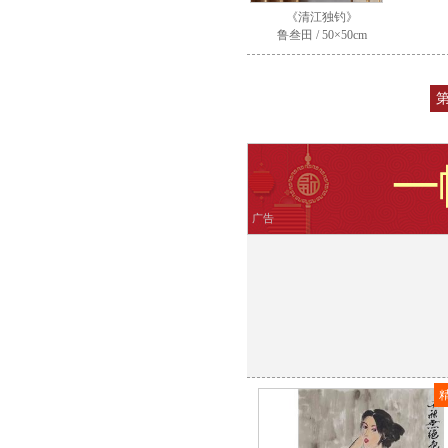
《清江独钓》
鲁叁田 / 50×50cm
第
广告