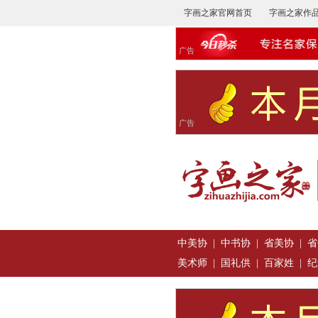
字画之家官网首页
字画之家作
广告
广告
中美协
|
中书协
|
省美协
|
省
美术师
|
国礼供
|
百家姓
|
纪