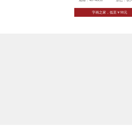
规格：48×48cm
形态：软
字画之家，低至￥98元
字
画
之
家