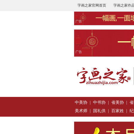
字画之家官网首页
字画之家作
广告
广告
中美协
|
中书协
|
省美协
|
省
美术师
|
国礼供
|
百家姓
|
纪