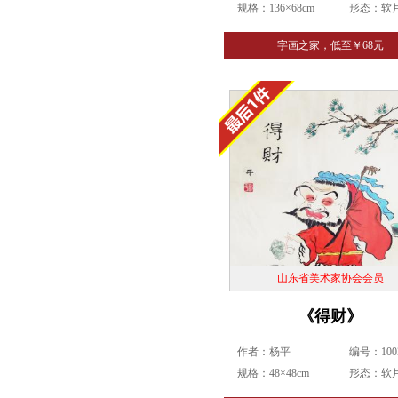
规格：136×68cm
形态：软
字画之家，低至￥68元
山东省美术家协会会员
《得财》
作者：杨平
编号：1003
规格：48×48cm
形态：软