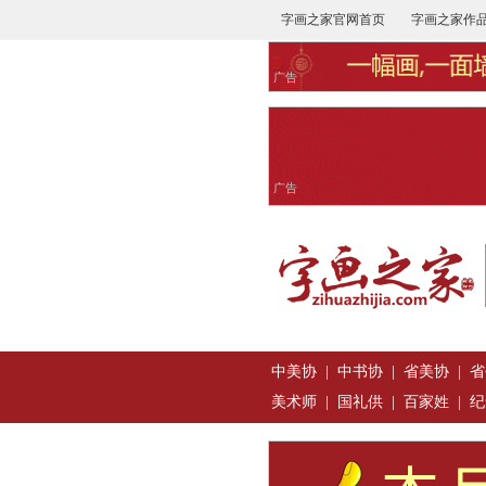
字画之家官网首页
字画之家作
广告
广告
中美协
|
中书协
|
省美协
|
省
美术师
|
国礼供
|
百家姓
|
纪