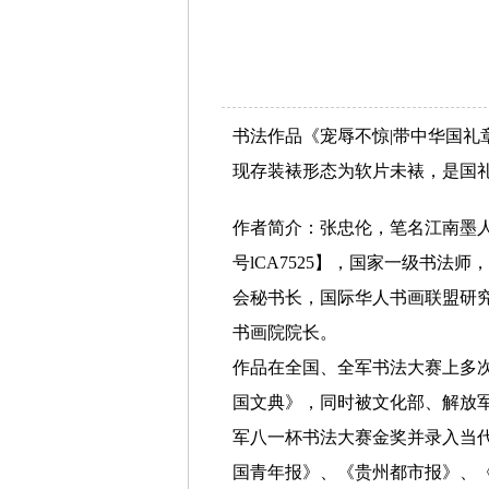
书法作品《宠辱不惊|带中华国礼章》
现存装裱形态为软片未裱，是国
作者简介：张忠伦，笔名江南墨人，
号lCA7525】，国家一级书
会秘书长，国际华人书画联盟研
书画院院长。
作品在全国、全军书法大赛上多
国文典》，同时被文化部、解放军
军八一杯书法大赛金奖并录入当
国青年报》、《贵州都市报》、《