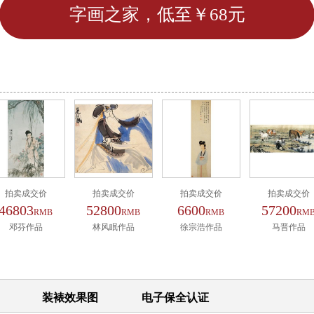
字画之家，低至￥68元
拍卖成交价
拍卖成交价
拍卖成交价
拍卖成交价
46803
52800
6600
57200
RMB
RMB
RMB
RM
邓芬作品
林风眠作品
徐宗浩作品
马晋作品
装裱效果图
电子保全认证