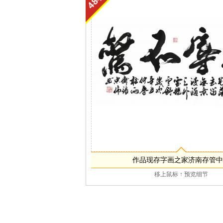
作品现存字画之家济南存管中
移上鼠标 ↑ 预览细节