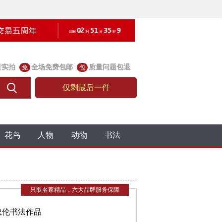
货实拍
全场免费包邮
质量问题包退
免
包
仅剩最后一件
花鸟
人物
动物
书法
只取名家精品，六大品牌服务保障
忠伦书法作品