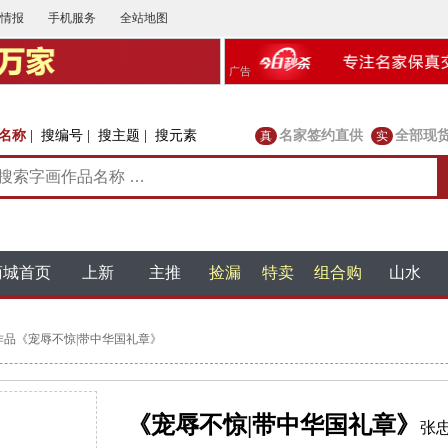
情报
手机服务
全站地图
广告
名称
|
搜编号
|
搜主题
|
搜元素
名家签约直供
全部现
真
实
商城首页
上新
主推
捡漏
特卖
组合购
山水
伦作品《宠辱不惊|带中华国礼章》
《宠辱不惊|带中华国礼章》
张