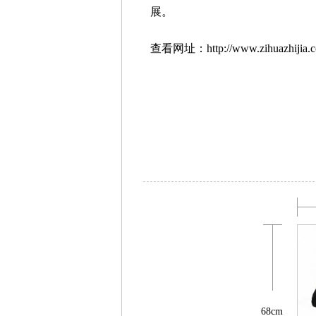
展。
查看网址：http://www.zihuazhijia.co
68cm