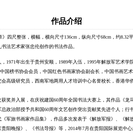
作品介绍
四尺整张，横幅，横向尺寸136cm，纵向尺寸68cm，约8.32平
礼书法艺术家张忠伦创作的书法作品。
1971年出生于贵州安顺，1989年入伍，1995年解放军艺术
法师，中国榜书协会会员，中国红色书画家协会副会长，中国书画艺
究会高级研究员，西南军地两用人才培训中心名誉校长，香港华
次获奖并入展，在庆祝建国60周年全国书法大赛上，其作品《龙
总政治部授予共和国60周年文艺创作突出贡献奖先进个人；行书
代《军旅书画家作品集》，作品多次发表于《解放军报》、《解
贵阳晚报》、《书法导报》等，2014年7月在贵阳国际展览中