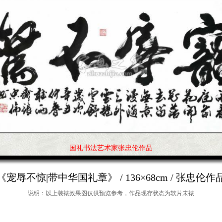
国礼书法艺术家张忠伦作品
《宠辱不惊|带中华国礼章》 / 136×68cm / 张忠伦作
说明：以上装裱效果图仅供预览参考，作品现存状态为软片未裱