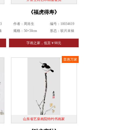
《福虎得寿》
3
作者：周肖生
编号：10034619
裱
规格：50×50cm
形态：软片未裱
字画之家，低至￥98元
普惠万家
山东省艺泉画院特约书画家