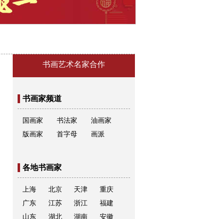
书画艺术名家合作
书画家频道
国画家
书法家
油画家
版画家
首字母
画派
各地书画家
上海
北京
天津
重庆
广东
江苏
浙江
福建
山东
湖北
湖南
安徽