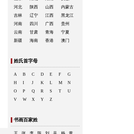
河北
陕西
山西
内蒙古
吉林
辽宁
江西
黑龙江
河南
四川
广西
贵州
云南
甘肃
青海
宁夏
新疆
海南
香港
澳门
姓氏首字母
A
B
C
D
E
F
G
H
I
J
K
L
M
N
O
P
Q
R
S
T
U
V
W
X
Y
Z
书画百家姓
王
张
李
陈
刘
吴
杨
黄