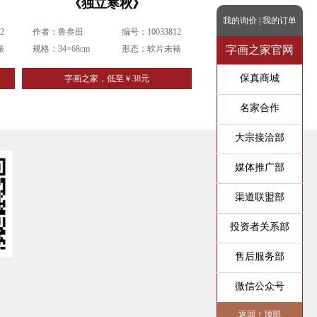
《独立寒秋》
我的询价
|
我的订单
2
作者：鲁叁田
编号：10033812
裱
规格：34×68cm
形态：软片未裱
字画之家官网
保真商城
字画之家，低至￥38元
名家合作
大宗接洽部
媒体推广部
渠道联盟部
投资者关系部
售后服务部
微信公众号
返回 ↑ 顶部