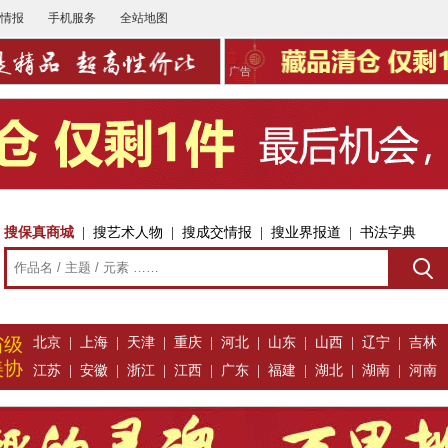
情报
手机服务
全站地图
广告
搜保真商城
|
搜艺术人物
|
搜成交情报
|
搜业界报道
|
书法字典
省级
北京
|
上海
|
天津
|
重庆
|
河北
|
山东
|
山西
|
辽宁
|
吉林
美协
江苏
|
安徽
|
浙江
|
江西
|
广东
|
福建
|
湖北
|
湖南
|
河南