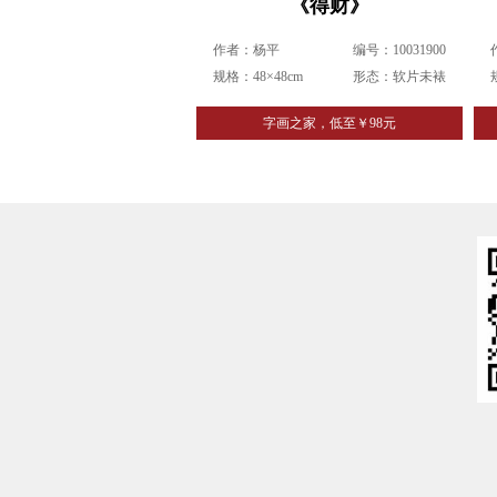
《得财》
作者：杨平
编号：10031900
规格：48×48cm
形态：软片未裱
字画之家，低至￥98元
姓