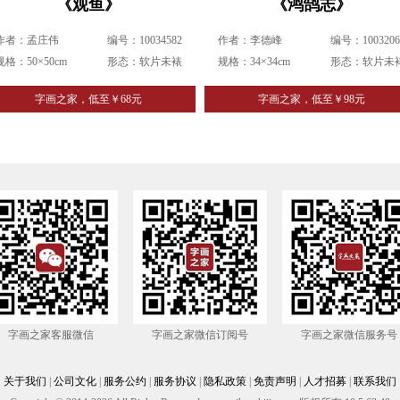
《观鱼》
《鸿鹄志》
作者：孟庄伟
编号：10034582
作者：李德峰
编号：1003206
规格：50×50cm
形态：软片未裱
规格：34×34cm
形态：软片未
字画之家，低至￥68元
字画之家，低至￥98元
字画之家客服微信
字画之家微信订阅号
字画之家微信服务号
关于我们
|
公司文化
|
服务公约
|
服务协议
|
隐私政策
|
免责声明
|
人才招募
|
联系我们