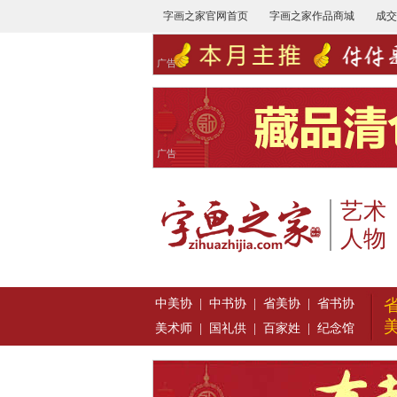
字画之家官网首页
字画之家作品商城
成交
广告
广告
艺术
人物
中美协
|
中书协
|
省美协
|
省书协
美术师
|
国礼供
|
百家姓
|
纪念馆