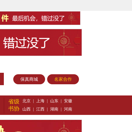
保真商城
名家合作
省级
北京
|
上海
|
山东
|
安徽
书协
山西
|
江西
|
湖南
|
河南