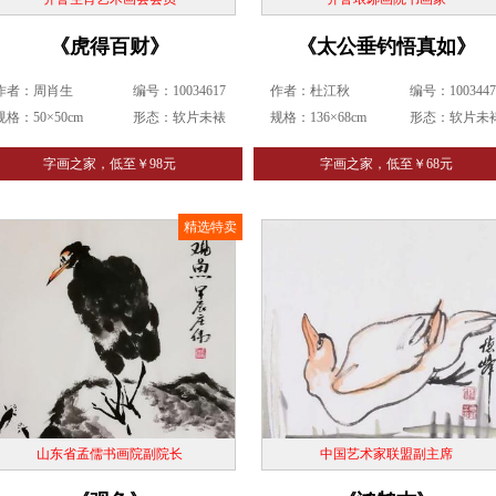
《虎得百财》
《太公垂钓悟真如》
作者：周肖生
编号：10034617
作者：杜江秋
编号：1003447
规格：50×50cm
形态：软片未裱
规格：136×68cm
形态：软片未
字画之家，低至￥98元
字画之家，低至￥68元
精选特卖
山东省孟儒书画院副院长
中国艺术家联盟副主席