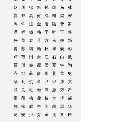
赵
周
徐
朱
孙
胡
马
林
郭
郑
高
何
沈
谢
梁
宋
冯
许
汪
金
唐
陆
曹
罗
潘
程
钱
韩
于
叶
丁
蔡
任
董
袁
蒋
方
吕
姚
邓
曾
苏
魏
顾
杜
崔
姜
彭
卢
范
田
余
江
石
白
戴
贾
傅
秦
谭
侯
夏
钟
陶
齐
邹
薛
俞
邵
萧
孟
史
汤
孔
贺
章
尹
邱
康
文
熊
关
毛
樊
洪
廖
万
严
雷
段
梅
龚
黎
常
倪
郝
施
柳
武
牛
闫
颜
温
华
葛
安
邢
乔
童
庞
鲁
庄