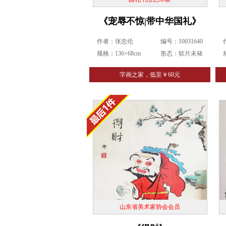
《宠辱不惊|带中华国礼》
作者：张忠伦
编号：10031640
规格：136×68cm
形态：软片未裱
字画之家，低至￥68元
山东省美术家协会会员