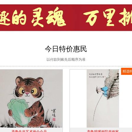
今日特价惠民
以付款到账先后顺序为准
精选
齐鲁生肖艺术画会会员
齐鲁琅琊画院书画家