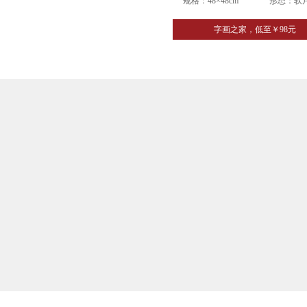
规格：48×48cm
形态：软
字画之家，低至￥98元
吕
文
明
个