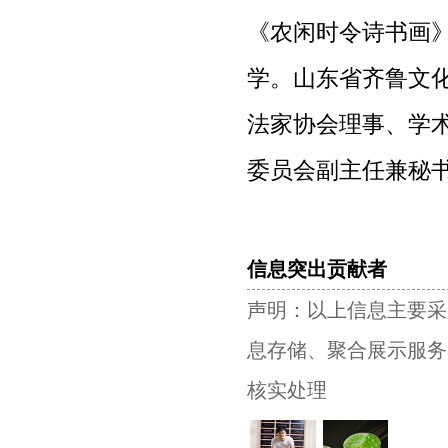
《农闲时令诗书画》
学。山东省齐鲁文
法家协会理事、学
委员会副主任兼秘
书
法
家
信息突出贡献者
吕
声明：以上信息主要采
文
明
息存储、聚合展示服
艺
核实处理
术
家