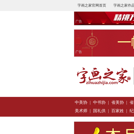
字画之家官网首页
字画之家作
广告
广告
中美协
|
中书协
|
省美协
|
省
美术师
|
国礼供
|
百家姓
|
纪