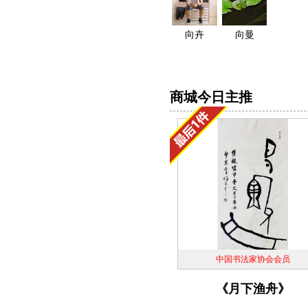
联
系
向卉
向曼
方
式
电
商城今日主推
话
中国书法家协会会员
《月下渔舟》