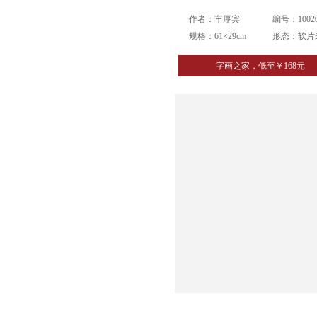
作者：车厚宾
编号：10020
规格：61×29cm
形态：软片
字画之家，低至￥168元