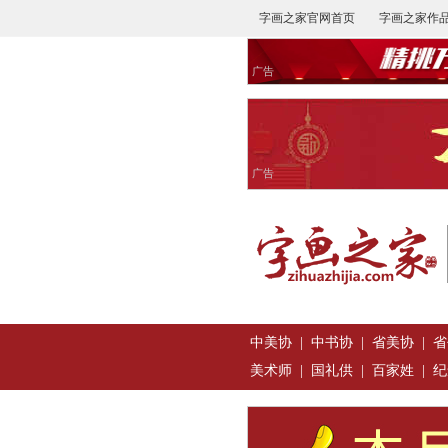
字画之家官网首页
字画之家作
广告
广告
中美协
|
中书协
|
省美协
|
省
美术师
|
国礼供
|
百家姓
|
纪