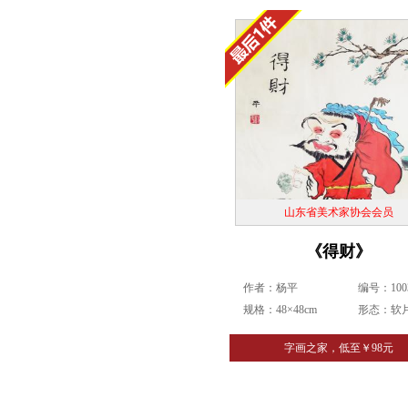
山东省美术家协会会员
《得财》
作者：杨平
编号：1003
规格：48×48cm
形态：软
字画之家，低至￥98元