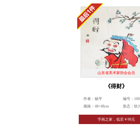
山东省美术家协会会员
《得财》
作者：杨平
编号：1003
规格：48×48cm
形态：软
字画之家，低至￥98元