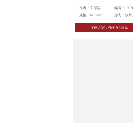
作者：车厚宾
编号：10020
规格：61×29cm
形态：软片
字画之家，低至￥168元