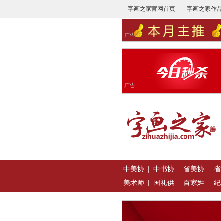
字画之家官网首页
字画之家作
广告
广告
中美协
|
中书协
|
省美协
|
省
美术师
|
国礼供
|
百家姓
|
纪