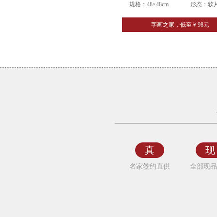
规格：48×48cm
形态：软
字画之家，低至￥98元
山
东
省
美
术
家
真
现
协
名家签约直供
全部现品
会
会
员
杨