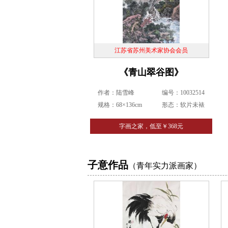
江苏省苏州美术家协会会员
《青山翠谷图》
作者：陆雪峰
编号：10032514
规格：68×136cm
形态：软片未裱
字画之家，低至￥368元
子意作品
（青年实力派画家）