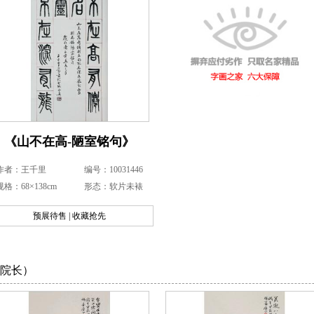
《山不在高-陋室铭句》
作者：王千里
编号：10031446
规格：68×138cm
形态：软片未裱
预展待售 | 收藏抢先
院长）