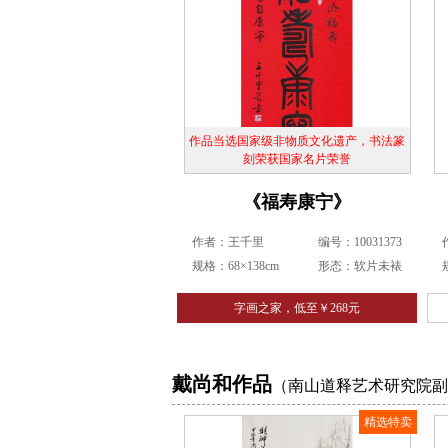
作品当选国家级非物质文化遗产，书法篆
刻荣获国家名片荣誉
《福寿康宁》
作者：王千里
编号：10031373
规格：68×138cm
形态：软片未裱
字画之家，低至￥268元
戴尚和作品
（南山道释艺术研究院副
精选特卖