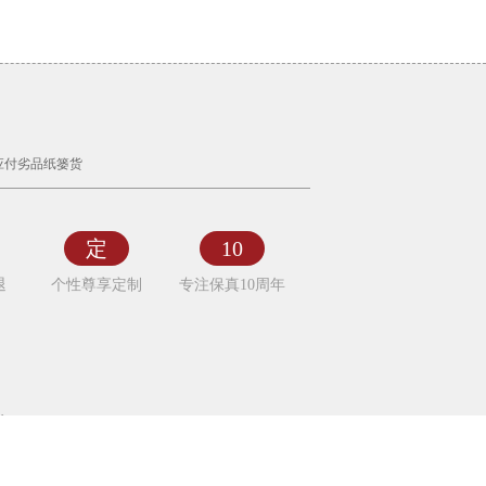
应付劣品纸篓货
定
10
退
个性尊享定制
专注保真10周年
字画