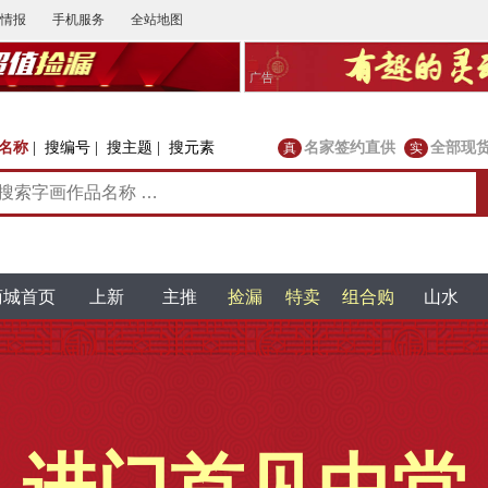
情报
手机服务
全站地图
广告
名称
|
搜编号
|
搜主题
|
搜元素
名家签约直供
全部现
真
实
商城首页
上新
主推
捡漏
特卖
组合购
山水
128元专场
主推168元
198元
经济实用
潜力升
字画精品推荐