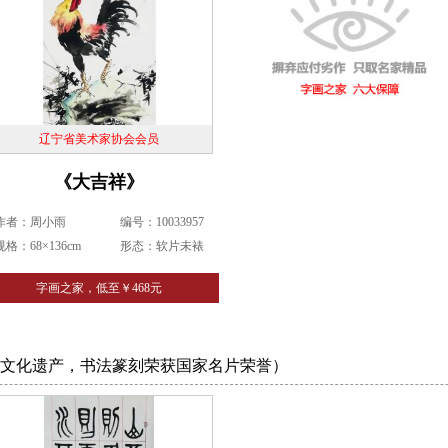
辽宁省美术家协会会员
《大吉祥》
作者：周小雨
编号：10033957
规格：68×136cm
形态：软片未裱
字画之家，低至￥468元
文化遗产，书法篆刻荣获国家名片荣誉）