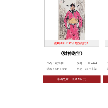
南山道释艺术研究院副院长
《财神送宝》
作者：戴尚和
编号：10034444
规格：68×136cm
形态：软片未裱
字画之家，低至￥68元