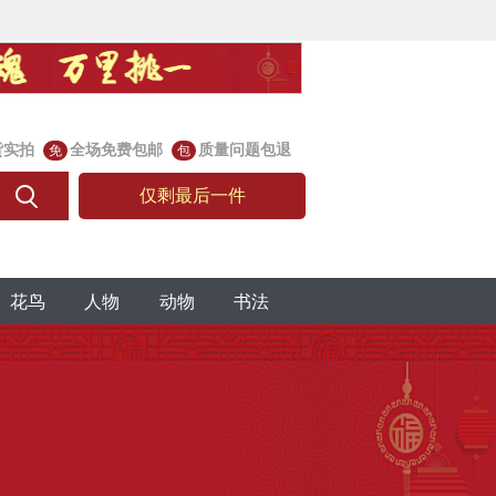
货实拍
全场免费包邮
质量问题包退
免
包
仅剩最后一件
花鸟
人物
动物
书法
值
典藏洼地
仅剩1件