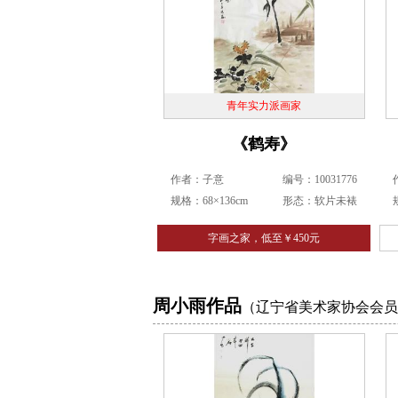
青年实力派画家
《鹤寿》
作者：子意
编号：10031776
规格：68×136cm
形态：软片未裱
字画之家，低至￥450元
周小雨作品
（辽宁省美术家协会会员