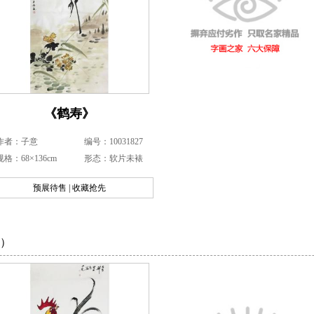
《鹤寿》
作者：子意
编号：10031827
规格：68×136cm
形态：软片未裱
预展待售 | 收藏抢先
）