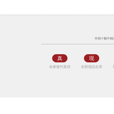
字
画
之
作画十幅中精
家
保
真
真
现
商
名家签约直供
全部现品在库
城
今
日
更
新
购
名
家