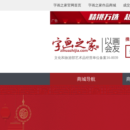
字画之家官网首页
字画之家作品商城
成交
广告
搜
文化和旅游部艺术品经营单位备案16-0039
商城导航
普惠万家
68元特卖
98元专享
当前位置：
字画之家首页
>>
保真商城
>> 中堂名家