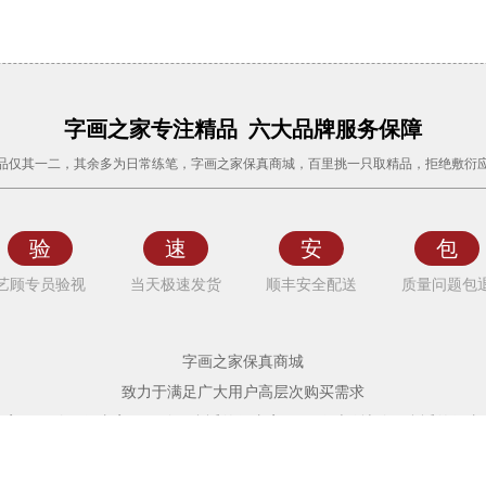
字画之家专注精品 六大品牌服务保障
品仅其一二，其余多为日常练笔，字画之家保真商城，百里挑一只取精品，拒绝敷衍
验
速
安
包
艺顾专员验视
当天极速发货
顺丰安全配送
质量问题包
字画之家保真商城
致力于满足广大用户高层次购买需求
买字画 > 购买保真字画 > 购买合适的保真字画 > 随时随地购买合适的保真
Copyright © 2014-2026 All Rights Reserved. www.zihuazhijia.com 版权所有 10.4.131.96