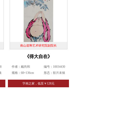
南山道释艺术研究院副院长
《得大自在》
8
作者：戴尚和
编号：10034430
裱
规格：68×136cm
形态：软片未裱
字画之家，低至￥128元