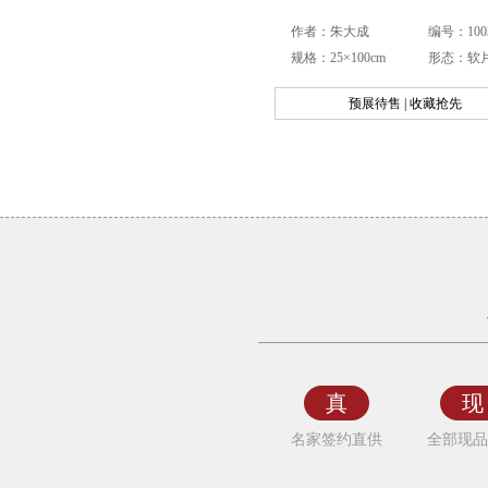
作者：朱大成
编号：1003
规格：25×100cm
形态：软
预展待售 | 收藏抢先
名
家
国
画
花
卉
真
现
牡
名家签约直供
全部现品
丹
梅