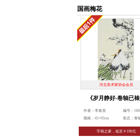
国画梅花
河北美术家协会会员
《岁月静好-卷轴已裱
作者：李春英
编号：1003
规格：45×93cm
形态：卷
字画之家，低至￥198元