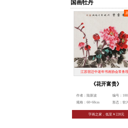
国画牡丹
江苏宿迁中老年书画协会常务
《花开富贵》
作者：陆新波
编号：1003
规格：68×68cm
形态：软
字画之家，低至￥228元