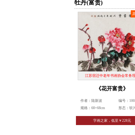
牡丹(富贵)
江苏宿迁中老年书画协会常务
《花开富贵》
作者：陆新波
编号：1003
规格：68×68cm
形态：软
字画之家，低至￥228元