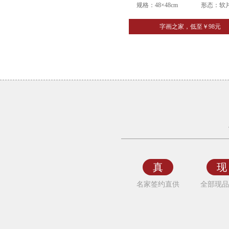
规格：48×48cm
形态：软
字画之家，低至￥98元
富
贵
吉
祥
国
画
真
现
花
名家签约直供
全部现品
鸟
大
吉