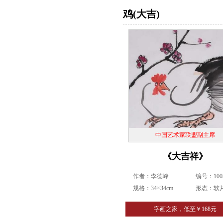
鸡(大吉)
中国艺术家联盟副主席
《大吉祥》
作者：李德峰
编号：1003
规格：34×34cm
形态：软
字画之家，低至￥168元