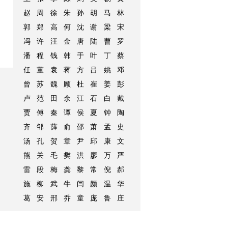
赵
周
徐
朱
孙
胡
马
林
郭
郑
高
何
沈
谢
梁
宋
冯
许
汪
金
唐
陆
曹
罗
潘
程
钱
韩
于
叶
丁
蔡
任
董
袁
蒋
方
吕
姚
邓
曾
苏
魏
顾
杜
崔
姜
彭
卢
范
田
余
江
石
白
戴
贾
傅
秦
谭
侯
夏
钟
陶
齐
邹
薛
俞
邵
萧
孟
史
汤
孔
贺
章
尹
邱
康
文
熊
关
毛
樊
洪
廖
万
严
雷
段
梅
龚
黎
常
倪
郝
施
柳
武
牛
闫
颜
温
华
葛
安
邢
乔
童
庞
鲁
庄