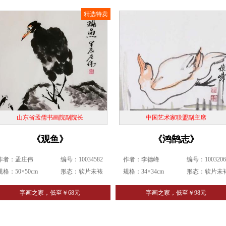
精选特卖
山东省孟儒书画院副院长
中国艺术家联盟副主席
《观鱼》
《鸿鹄志》
作者：孟庄伟
编号：10034582
作者：李德峰
编号：1003206
规格：50×50cm
形态：软片未裱
规格：34×34cm
形态：软片未
字画之家，低至￥68元
字画之家，低至￥98元