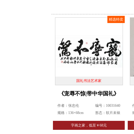
精选特卖
国礼书法艺术家
《宠辱不惊|带中华国礼》
作者：张忠伦
编号：10031640
规格：136×68cm
形态：软片未裱
字画之家，低至￥68元