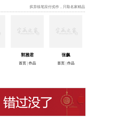
摈弃练笔应付劣作，只取名家精品
郭雅君
张飙
首页
|
作品
首页
|
作品