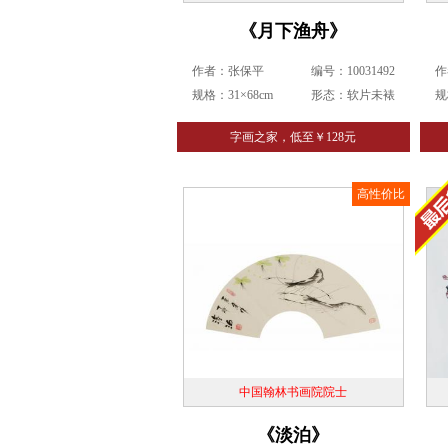
《月下渔舟》
作者：张保平
编号：10031492
作
规格：31×68cm
形态：软片未裱
规
字画之家，低至￥128元
高性价比
中国翰林书画院院士
《淡泊》