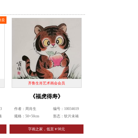
特卖
齐鲁生肖艺术画会会员
《福虎得寿》
3
作者：周肖生
编号：10034619
裱
规格：50×50cm
形态：软片未裱
字画之家，低至￥98元