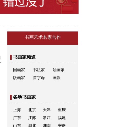
书画艺术名家合作
查
看
更
书画家频道
品
多
郑
国画家
书法家
油画家
晓
版画家
首字母
画派
华
字
画
各地书画家
作
品
上海
北京
天津
重庆
广东
江苏
浙江
福建
山东
湖北
湖南
安徽