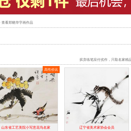
> 查看郑晓华字画作品
摈弃练笔应付劣作，只取名家精
高性价比
山东省工艺美院小写意花鸟名家
辽宁省美术家协会会员