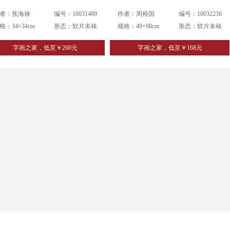
者：焦海禄
编号：10031489
作者：周裕国
编号：10032236
格：34×34cm
形态：软片未裱
规格：49×98cm
形态：软片未裱
字画之家，低至￥260元
字画之家，低至￥168元