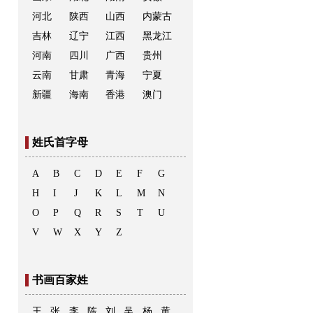
河北
陕西
山西
内蒙古
吉林
辽宁
江西
黑龙江
河南
四川
广西
贵州
云南
甘肃
青海
宁夏
新疆
海南
香港
澳门
姓氏首字母
A
B
C
D
E
F
G
H
I
J
K
L
M
N
O
P
Q
R
S
T
U
V
W
X
Y
Z
书画百家姓
王
张
李
陈
刘
吴
杨
黄