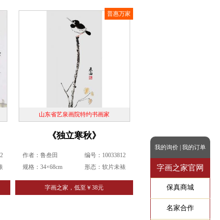
普惠万家
山东省艺泉画院特约书画家
《独立寒秋》
我的询价
|
我的订单
2
作者：鲁叁田
编号：10033812
裱
规格：34×68cm
形态：软片未裱
字画之家官网
保真商城
字画之家，低至￥38元
名家合作