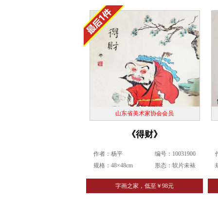
山东省美术家协会会员
《得财》
作者：杨平
编号：10031900
规格：48×48cm
形态：软片未裱
字画之家，低至￥98元