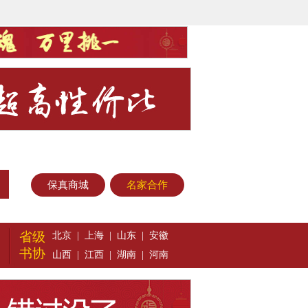
保真商城
名家合作
省级
北京
|
上海
|
山东
|
安徽
书协
山西
|
江西
|
湖南
|
河南