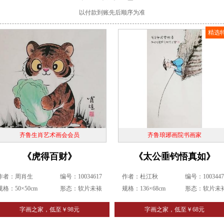
以付款到账先后顺序为准
精选
齐鲁生肖艺术画会会员
齐鲁琅琊画院书画家
《虎得百财》
《太公垂钓悟真如》
作者：周肖生
编号：10034617
作者：杜江秋
编号：1003447
规格：50×50cm
形态：软片未裱
规格：136×68cm
形态：软片未
字画之家，低至￥98元
字画之家，低至￥68元