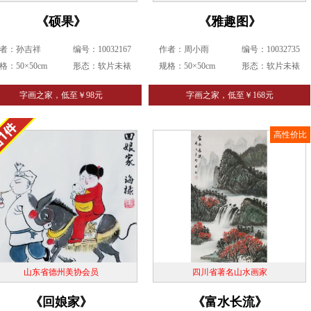
《硕果》
《雅趣图》
者：孙吉祥
编号：10032167
作者：周小雨
编号：10032735
格：50×50cm
形态：软片未裱
规格：50×50cm
形态：软片未裱
字画之家，低至￥98元
字画之家，低至￥168元
高性价比
山东省德州美协会员
四川省著名山水画家
《回娘家》
《富水长流》