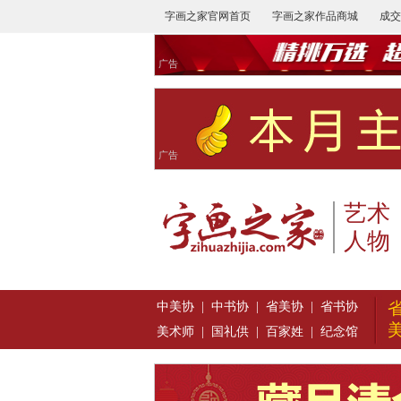
字画之家官网首页
字画之家作品商城
成交
广告
广告
艺术
人物
中美协
|
中书协
|
省美协
|
省书协
美术师
|
国礼供
|
百家姓
|
纪念馆