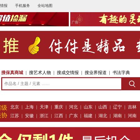
情报
手机服务
全站地图
广告
搜保真商城
|
搜艺术人物
|
搜成交情报
|
搜业界报道
|
书法字典
省级
北京
|
上海
|
天津
|
重庆
|
河北
|
山东
|
山西
|
辽宁
|
吉林
美协
江苏
|
安徽
|
浙江
|
江西
|
广东
|
福建
|
湖北
|
湖南
|
河南