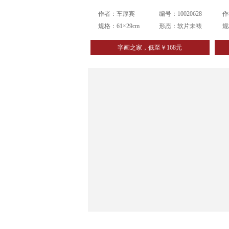
作者：车厚宾
编号：10020628
作
规格：61×29cm
形态：软片未裱
规
字画之家，低至￥168元