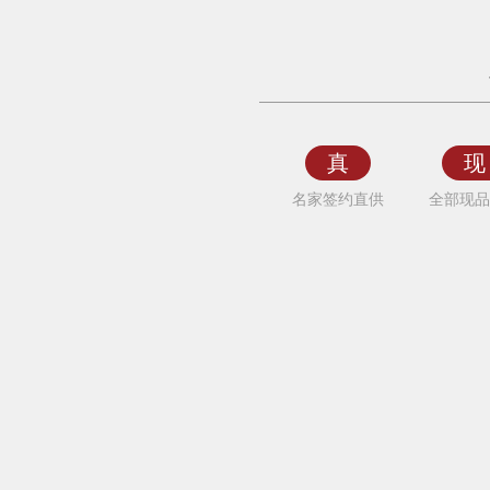
通
亿
具
尊
者》
真
现
施
名家签约直供
全部现品
瑞
康
国
画
人
物
画
罗
汉
简