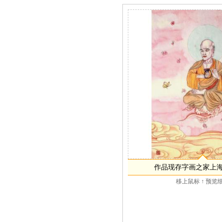
作品现存字画之家上
移上鼠标 ↑ 预览