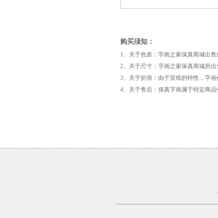
购买须知：
1、关于色差：字画之家保真商城出
2、关于尺寸：字画之家保真商城所出
3、关于折痕：由于宣纸的特性，字
4、关于售后：保真字画属于特定商
《鹰
击
长
空》
林