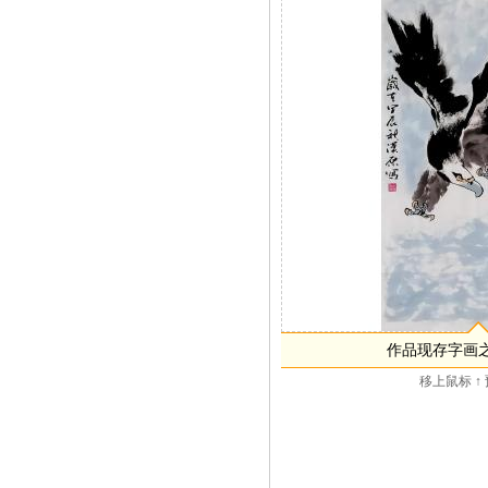
作品现存字画
移上鼠标 ↑