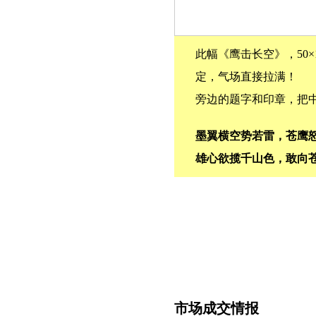
此幅《鹰击长空》，50
定，气场直接拉满！
旁边的题字和印章，把
墨翼横空势若雷，苍鹰
雄心欲揽千山色，敢向
市场成交情报