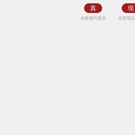
漠
真
现
原
名家签约直供
全部现品
国
画
动
物
画
鹰
简
约
现
代
中
式
办
公