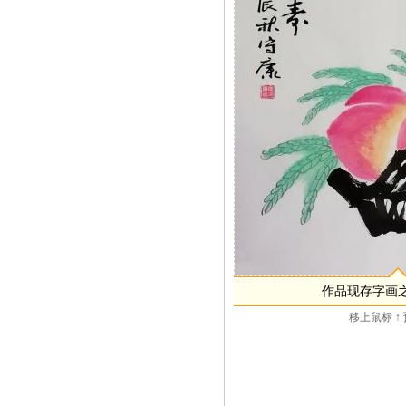
作品现存字画
移上鼠标 ↑