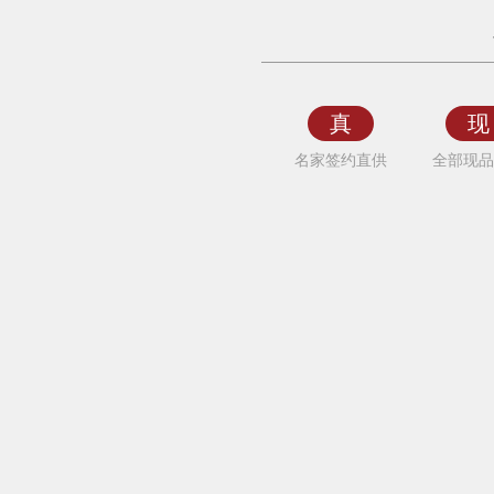
陶
守
康
国
真
现
画
名家签约直供
全部现品
花
鸟
益
寿
送
长
辈
画
桃
简
约