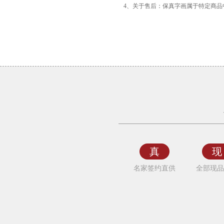
4、关于售后：保真字画属于特定商
《事
事
如
意》
周
小
真
现
雨
名家签约直供
全部现品
国
画
花
鸟