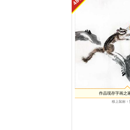
作品现存字画之
移上鼠标 ↑