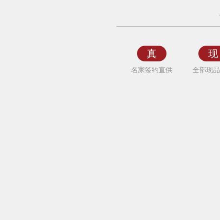
漠
原
国
画
真
现
动
名家签约直供
全部现品
物
画
龙
简
约
现
代
中
式
办
公