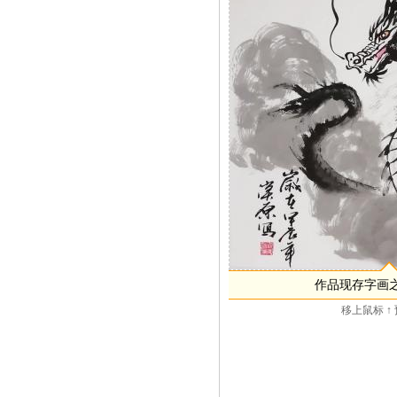
作品现存字画
移上鼠标 ↑