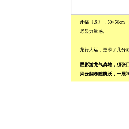
此幅《龙》，50×50
尽显力量感。
龙行大运，更添了几分
墨影游龙气势雄，须张
风云翻卷随腾跃，一展