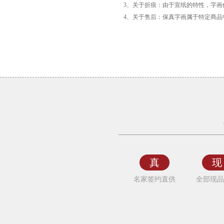
3、关于折痕：由于宣纸的特性，字
4、关于售后：保真字画属于特定商
《好
事
当
头》
鲁
叁
真
现
田
名家签约直供
全部现品
国
画
人
物