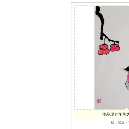
作品现存字画
移上鼠标 ↑